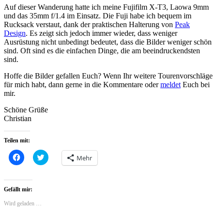
Auf dieser Wanderung hatte ich meine Fujifilm X-T3, Laowa 9mm
und das 35mm f/1.4 im Einsatz. Die Fuji habe ich bequem im
Rucksack verstaut, dank der praktischen Halterung von
Peak
Design
. Es zeigt sich jedoch immer wieder, dass weniger
Ausrüstung nicht unbedingt bedeutet, dass die Bilder weniger schön
sind. Oft sind es die einfachen Dinge, die am beeindruckendsten
sind.
Hoffe die Bilder gefallen Euch? Wenn Ihr weitere Tourenvorschläge
für mich habt, dann gerne in die Kommentare oder
meldet
Euch bei
mir.
Schöne Grüße
Christian
Teilen mit:
Klick,
Click
Mehr
um
to
auf
share
Facebook
on
zu
Twitter
teilen
(Wird
Gefällt mir:
(Wird
in
in
neuem
Wird geladen …
neuem
Fenster
Fenster
geöffnet)