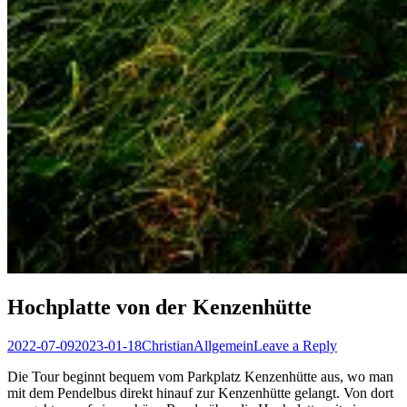
Hochplatte von der Kenzenhütte
Posted
Author
Posted
2022-07-09
2023-01-18
Christian
Allgemein
Leave a Reply
on
in
Die Tour beginnt bequem vom Parkplatz Kenzenhütte aus, wo man
mit dem Pendelbus direkt hinauf zur Kenzenhütte gelangt. Von dort