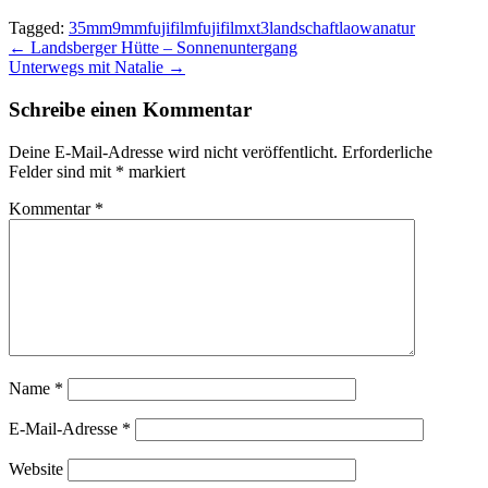
geöffnet)
Tagged:
35mm
9mm
fujifilm
fujifilmxt3
landschaft
laowa
natur
Beitragsnavigation
← Landsberger Hütte – Sonnenuntergang
Unterwegs mit Natalie →
Schreibe einen Kommentar
Deine E-Mail-Adresse wird nicht veröffentlicht.
Erforderliche
Felder sind mit
*
markiert
Kommentar
*
Name
*
E-Mail-Adresse
*
Website