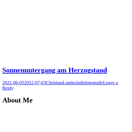
Sonnenuntergang am Herzogstand
Posted
Author
Posted
2021-06-05
2022-07-03
Christian
Landschaftsfotografie
Leave a
on
in
Reply
About Me