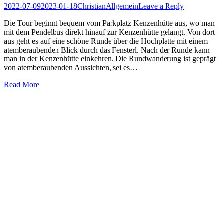
Posted
Author
Posted
2022-07-09
2023-01-18
Christian
Allgemein
Leave a Reply
on
in
Die Tour beginnt bequem vom Parkplatz Kenzenhütte aus, wo man
mit dem Pendelbus direkt hinauf zur Kenzenhütte gelangt. Von dort
aus geht es auf eine schöne Runde über die Hochplatte mit einem
atemberaubenden Blick durch das Fensterl. Nach der Runde kann
man in der Kenzenhütte einkehren. Die Rundwanderung ist geprägt
von atemberaubenden Aussichten, sei es…
Read More