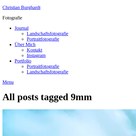
Skip
Christian Burghardt
to
Fotografie
content
Journal
Landschaftsfotografie
Portraitfotografie
Über Mich
Kontakt
Instagram
Portfolio
Portraitfotografie
Landschaftsfotografie
Menu
All posts tagged
9mm