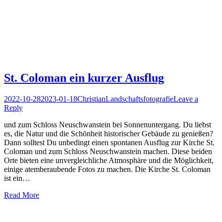
St. Coloman ein kurzer Ausflug
Posted
Author
Posted
2022-10-28
2023-01-18
Christian
Landschaftsfotografie
Leave a
on
in
Reply
und zum Schloss Neuschwanstein bei Sonnenuntergang. Du liebst
es, die Natur und die Schönheit historischer Gebäude zu genießen?
Dann solltest Du unbedingt einen spontanen Ausflug zur Kirche St.
Coloman und zum Schloss Neuschwanstein machen. Diese beiden
Orte bieten eine unvergleichliche Atmosphäre und die Möglichkeit,
einige atemberaubende Fotos zu machen. Die Kirche St. Coloman
ist ein…
Read More