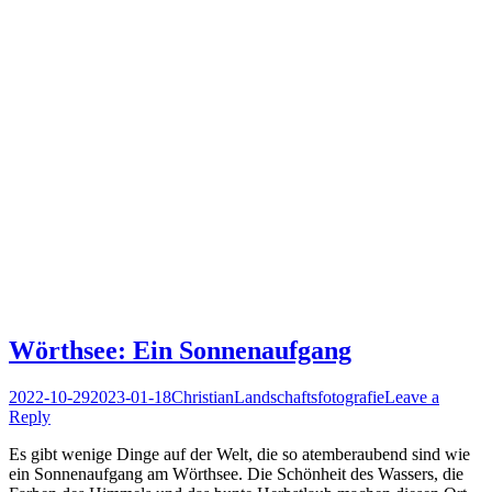
Wörthsee: Ein Sonnenaufgang
Posted
Author
Posted
2022-10-29
2023-01-18
Christian
Landschaftsfotografie
Leave a
on
in
Reply
Es gibt wenige Dinge auf der Welt, die so atemberaubend sind wie
ein Sonnenaufgang am Wörthsee. Die Schönheit des Wassers, die