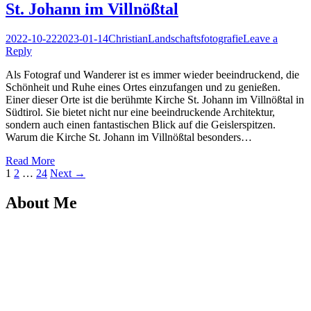
St. Johann im Villnößtal
Posted
Author
Posted
2022-10-22
2023-01-14
Christian
Landschaftsfotografie
Leave a
on
in
Reply
Als Fotograf und Wanderer ist es immer wieder beeindruckend, die
Schönheit und Ruhe eines Ortes einzufangen und zu genießen.
Einer dieser Orte ist die berühmte Kirche St. Johann im Villnößtal in
Südtirol. Sie bietet nicht nur eine beeindruckende Architektur,
sondern auch einen fantastischen Blick auf die Geislerspitzen.
Warum die Kirche St. Johann im Villnößtal besonders…
Read More
Seitennummerierung
Page
Page
Page
1
2
…
24
Next →
der
About Me
Beiträge