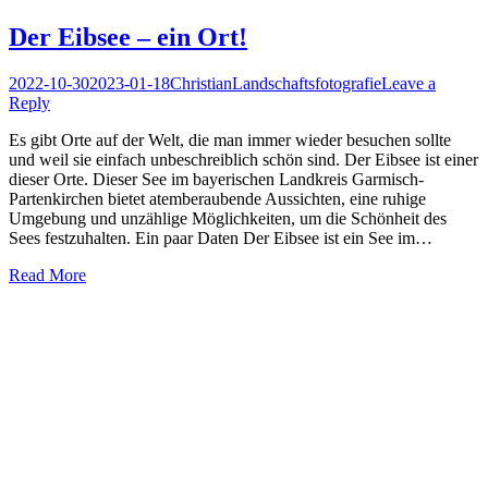
Der Eibsee – ein Ort!
Posted
Author
Posted
2022-10-30
2023-01-18
Christian
Landschaftsfotografie
Leave a
on
in
Reply
Es gibt Orte auf der Welt, die man immer wieder besuchen sollte
und weil sie einfach unbeschreiblich schön sind. Der Eibsee ist einer
dieser Orte. Dieser See im bayerischen Landkreis Garmisch-
Partenkirchen bietet atemberaubende Aussichten, eine ruhige
Umgebung und unzählige Möglichkeiten, um die Schönheit des
Sees festzuhalten. Ein paar Daten Der Eibsee ist ein See im…
Read More