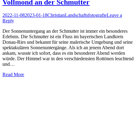
Vollmond an der Schmutter
Posted
Author
Posted
2022-11-08
2023-01-18
Christian
Landschaftsfotografie
Leave a
on
in
Reply
Der Sonnenuntergang an der Schmutter ist immer ein besonderes
Erlebnis. Die Schmutter ist ein Fluss im bayerischen Landkreis
Donau-Ries und bekannt für seine malerische Umgebung und seine
spektakulären Sonnenuntergänge. Als ich an jenem Abend dort
ankam, wusste ich sofort, dass es ein besonderer Abend werden
würde. Der Himmel war in den verschiedensten Rottönen leuchtend
und…
Read More