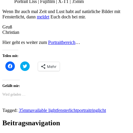
Portrait Liss | Fujifilm | X-T1 | 35mm
Wenn Ihr auch mal Zeit und Lust habt auf natürliche Bilder mit
Fensterlicht, dann
meldet
Euch doch bei mir.
Gruß
Christian
Hier geht es weiter zum
Portraitbereich
…
Teilen mit:
Klick,
Click
Mehr
um
to
auf
share
Facebook
on
zu
Twitter
teilen
(Wird
Gefällt mir:
(Wird
in
in
neuem
Wird geladen …
neuem
Fenster
Fenster
geöffnet)
geöffnet)
Tagged:
35mm
available light
fensterlicht
portrait
ringlicht
Beitragsnavigation