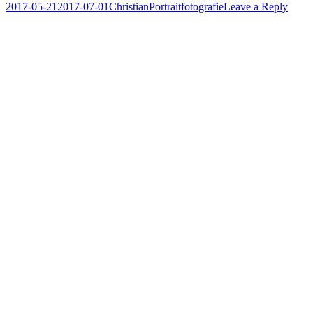
Posted
Author
Posted
2017-05-21
2017-07-01
Christian
Portraitfotografie
Leave a Reply
on
in