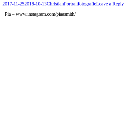
Posted
Author
Posted
2017-11-25
2018-10-13
Christian
Portraitfotografie
Leave a Reply
on
in
Pia – www.instagram.com/piaasmith/