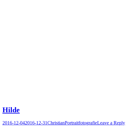
Hilde
Posted
Author
Posted
2016-12-04
2016-12-31
Christian
Portraitfotografie
Leave a Reply
on
in