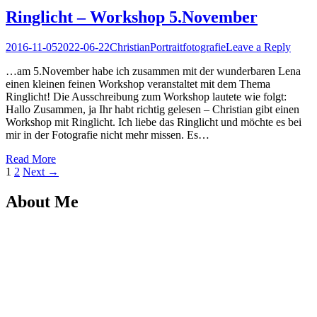
Ringlicht – Workshop 5.November
Posted
Author
Posted
2016-11-05
2022-06-22
Christian
Portraitfotografie
Leave a Reply
on
in
…am 5.November habe ich zusammen mit der wunderbaren Lena
einen kleinen feinen Workshop veranstaltet mit dem Thema
Ringlicht! Die Ausschreibung zum Workshop lautete wie folgt:
Hallo Zusammen, ja Ihr habt richtig gelesen – Christian gibt einen
Workshop mit Ringlicht. Ich liebe das Ringlicht und möchte es bei
mir in der Fotografie nicht mehr missen. Es…
Read More
Seitennummerierung
Page
Page
1
2
Next →
der
About Me
Beiträge