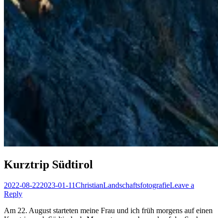
Kurztrip Südtirol
Posted
Author
Posted
2022-08-22
2023-01-11
Christian
Landschaftsfotografie
Leave a
on
in
Reply
Am 22. August starteten meine Frau und ich früh morgens auf einen