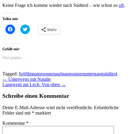
Keine Frage ich komme wieder nach Südtirol – wie schon so
oft
.
Teilen mit:
Klick,
Click
Mehr
um
to
auf
share
Facebook
on
zu
Twitter
teilen
(Wird
Gefällt mir:
(Wird
in
in
neuem
Wird geladen …
neuem
Fenster
Fenster
geöffnet)
geöffnet)
Tagged:
fujifilm
natur
sonnenaufgang
sonnenuntergang
südtirol
Beitragsnavigation
← Unterwegs mit Natalie
Langweid am Lech: Von oben →
Schreibe einen Kommentar
Deine E-Mail-Adresse wird nicht veröffentlicht.
Erforderliche
Felder sind mit
*
markiert
Kommentar
*