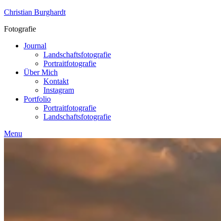
Skip
Christian Burghardt
to
Fotografie
content
Journal
Landschaftsfotografie
Portraitfotografie
Über Mich
Kontakt
Instagram
Portfolio
Portraitfotografie
Landschaftsfotografie
Menu