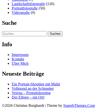
Landschaftsfotografie
(120)
Portraitfotografie
(50)
Videografie
(9)
Suche
Suchen
nach:
Info
Impressum
Kontakt
Über Mich
Neueste Beiträge
Ein Portrait-Shooting mit Malin
Vollmond an der Schmutter
Verena – Protraitshooting
Der Eibsee – ein Ort!
©2026 Christian Burghardt
| Theme by
SuperbThemes.Com