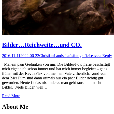
Bilder…Reichweite…und CO.
Posted
Author
Posted
2016-11-11
2022-06-22
Christian
Landschaftsfotografie
Leave a Reply
on
in
Mal ein paar Gedanken von mir: Die Bilder/Fotografie beschäftigt
mich eigentlich schon immer und hat mich immer begleitet – ganz
früher mit der RevueFlex von meinem Vater…herrlich…und von
dem 24er Film sind dann oftmals nur ein paar Bilder richtig gut
geworden. Heute ist das nix anderes man geht raus und macht
Bilder…viele Bilder, weil…
Read More
About Me