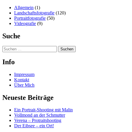
Allgemein
(1)
Landschaftsfotografie
(120)
Portraitfotografie
(50)
Videografie
(9)
Suche
Suchen
nach:
Info
Impressum
Kontakt
Über Mich
Neueste Beiträge
Ein Portrait-Shooting mit Malin
Vollmond an der Schmutter
Verena – Protraitshooting
Der Eibsee – ein Ort!