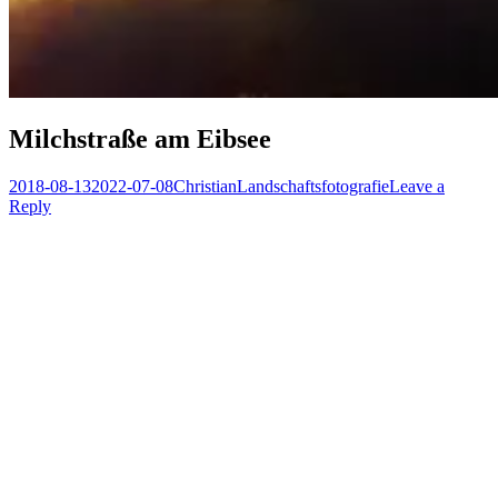
Milchstraße am Eibsee
Posted
Author
Posted
2018-08-13
2022-07-08
Christian
Landschaftsfotografie
Leave a
on
in
Reply