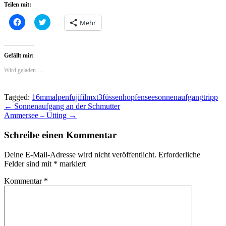
Teilen mit:
Klick,
Click
Mehr
um
to
auf
share
Facebook
on
zu
Twitter
teilen
(Wird
Gefällt mir:
(Wird
in
in
neuem
Wird geladen …
neuem
Fenster
Fenster
geöffnet)
geöffnet)
Tagged:
16mm
alpen
fujifilmxt3
füssen
hopfensee
sonnenaufgang
tripp
Beitragsnavigation
← Sonnenaufgang an der Schmutter
Ammersee – Utting →
Schreibe einen Kommentar
Deine E-Mail-Adresse wird nicht veröffentlicht.
Erforderliche
Felder sind mit
*
markiert
Kommentar
*