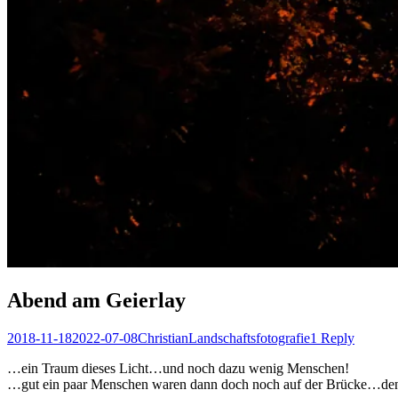
Abend am Geierlay
Posted
Author
Posted
2018-11-18
2022-07-08
Christian
Landschaftsfotografie
1 Reply
on
in
…ein Traum dieses Licht…und noch dazu wenig Menschen!
…gut ein paar Menschen waren dann doch noch auf der Brücke…denke, 