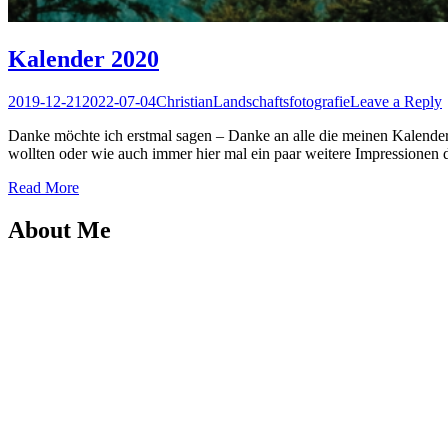
Kalender 2020
Posted
Author
Posted
2019-12-21
2022-07-04
Christian
Landschaftsfotografie
Leave a Reply
on
in
Danke möchte ich erstmal sagen – Danke an alle die meinen Kalender e
wollten oder wie auch immer hier mal ein paar weitere Impressionen
Read More
About Me