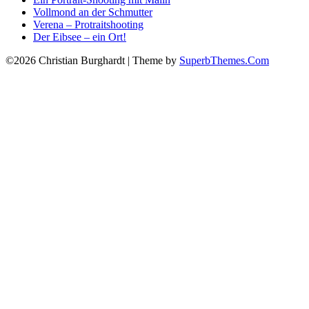
Vollmond an der Schmutter
Verena – Protraitshooting
Der Eibsee – ein Ort!
©2026 Christian Burghardt
| Theme by
SuperbThemes.Com