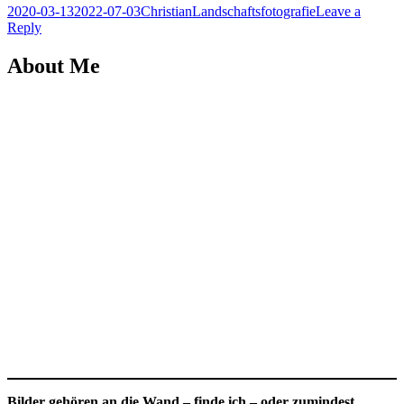
Posted
Author
Posted
2020-03-13
2022-07-03
Christian
Landschaftsfotografie
Leave a
on
in
Reply
About Me
Bilder gehören an die Wand – finde ich – oder zumindest