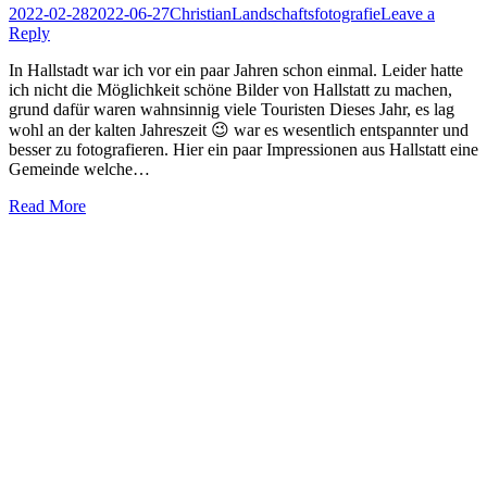
Posted
Author
Posted
2022-02-28
2022-06-27
Christian
Landschaftsfotografie
Leave a
on
in
Reply
In Hallstadt war ich vor ein paar Jahren schon einmal. Leider hatte
ich nicht die Möglichkeit schöne Bilder von Hallstatt zu machen,
grund dafür waren wahnsinnig viele Touristen Dieses Jahr, es lag
wohl an der kalten Jahreszeit 😉 war es wesentlich entspannter und
besser zu fotografieren. Hier ein paar Impressionen aus Hallstatt eine
Gemeinde welche…
Read More