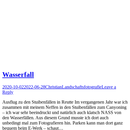
Wasserfall
Posted
Author
Posted
2020-10-02
2022-06-28
Christian
Landschaftsfotografie
Leave a
on
in
Reply
Ausflug zu den Stuibenfällen in Reutte Im vergangenen Jahr war ich
zusammen mit meinem Neffen in den Stuibenfällen zum Canyoning
– ich war sehr beeindruckt und natürlich auch klatsch NASS von
den Wasserfällen. Aus diesem Grund musste ich dort auch
unbedingt mal zum Fotografieren hin. Parken kann man dort ganz
bequem beim E-Werk – schaut…