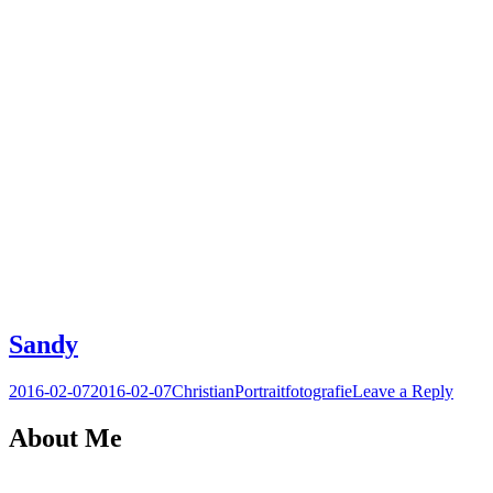
Sandy
Posted
Author
Posted
2016-02-07
2016-02-07
Christian
Portraitfotografie
Leave a Reply
on
in
About Me