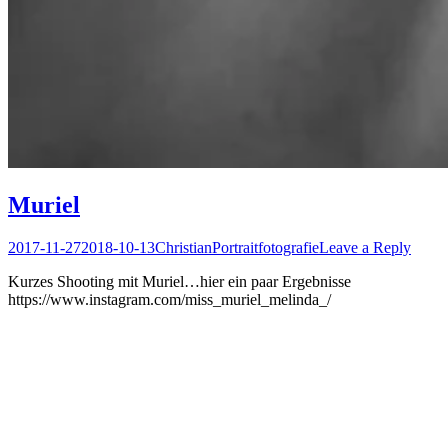
Muriel
Posted
Author
Posted
2017-11-27
2018-10-13
Christian
Portraitfotografie
Leave a Reply
on
in
Kurzes Shooting mit Muriel…hier ein paar Ergebnisse
https://www.instagram.com/miss_muriel_melinda_/