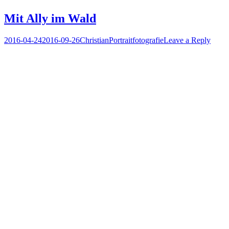
Mit Ally im Wald
Posted
Author
Posted
2016-04-24
2016-09-26
Christian
Portraitfotografie
Leave a Reply
on
in