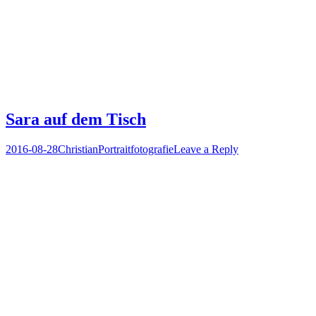
Sara auf dem Tisch
Posted
Author
Posted
2016-08-28
Christian
Portraitfotografie
Leave a Reply
on
in