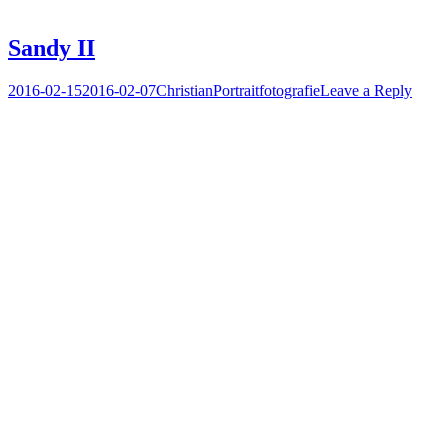
Sandy II
Posted
Author
Posted
2016-02-15
2016-02-07
Christian
Portraitfotografie
Leave a Reply
on
in